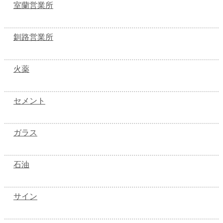
室蘭営業所
釧路営業所
火薬
セメント
ガラス
石油
サイン