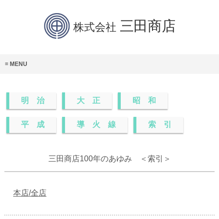
MENU
明治
大正
昭和
平成
導火線
索引
三田商店100年のあゆみ ＜索引＞
本店/全店