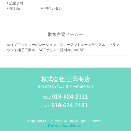
設備資材
化学品
発泡ウレタン
取扱主要メーカー
㈱イノアックコーポレーション、㈱エーアンドエーマテリアル、パラマ
ウンド硝子工業㈱、AGCポリマー建材㈱、㈱JSP
株式会社 三田商店
建設資材及びエネルギーの総合商社
019-624-2111
電話:
019-624-2181
FAX:
Copyright(c) 2021 Mita&Co.,Ltd. All Rights Reserved.
Design by
http://f-tpl.com