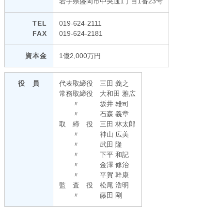
岩手県盛岡市中央通1丁目1番23号
TEL
019-624-2111
FAX
019-624-2181
資本金
1億2,000万円
役 員
代表取締役 三田 義之
常務取締役 大和田 雅広
〃 坂井 雄司
〃 石森 義章
取 締 役 三田 林太郎
〃 神山 広美
〃 武田 隆
〃 下平 和記
〃 金澤 修治
〃 平賀 幹康
監 査 役 松尾 浩明
〃 藤田 剛