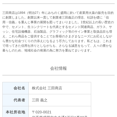
三田商店は1894（明治27）年にみちのく盛岡に於いて産業用火薬の販売を目的
に創業しました。創業以来一貫して創業者三田義正の理念、社訓を礎に「信
用・信義」を重んじ事業の展開を図ってまいりました。1世紀以上の長い歴史の
中で、セメント、生コンクリートを代表とするセメント関連商品、ガラス、サ
ッシ、住宅設備機器、石油製品、グラフィック等のサイン事業と取扱品目も増
え、これら商品をご提供することでお客様のさまざまなニーズにお応えしなが
ら豊かな社会づくりの力添えになるよう尽力しております。私どもは、これま
で培ってきた信用を誇りとしながらも、さらなる誠意をもって、人々の豊かな
暮らしのため、地域社会の発展の為に努力を重ねてまいります。
会社情報
会社名
株式会社 三田商店
代表者
三田 義之
本社所在地
〒020-0021