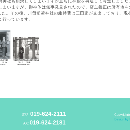
荷神社も類焼してしまいますが直ちに神殿を再建して寄進しました。
しまいますが、御神体は無事発見されたので、店主義正は所有地を
した。その後、川留稲荷神社の維持費は三田家が支出しており、現在
て行っています。
019-624-2111
電話:
Copyright(
Design by
019-624-2181
FAX: