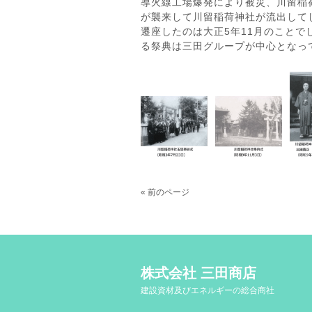
導火線工場爆発により被災、川留稲
が襲来して川留稲荷神社が流出して
遷座したのは大正5年11月のことで
る祭典は三田グループが中心となっ
« 前のページ
株式会社 三田商店
建設資材及びエネルギーの総合商社