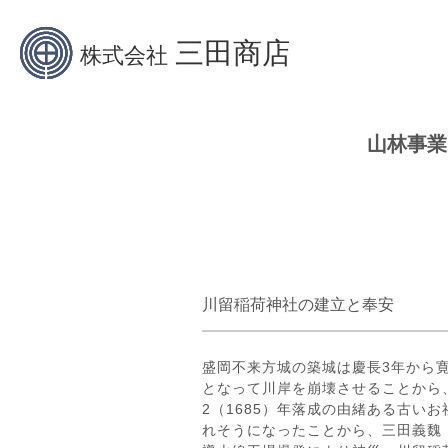
山林事業
川留稲荷神社の建立と奉安
盛岡不来方城の築城は慶長3年から寛
となって川岸を崩壊させることから
2（1685）年落成の由緒ある古い
れそうになったことから、三田義魏