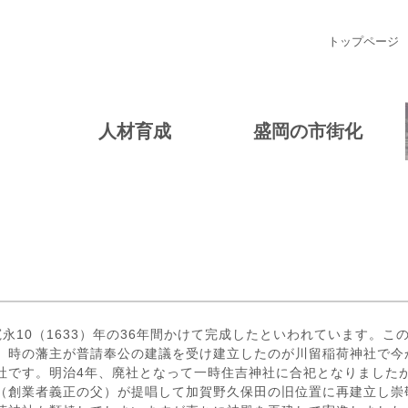
トップページ
人材育成
盛岡の市街化
永10（1633）年の36年間かけて完成したといわれています。
、時の藩主が普請奉公の建議を受け建立したのが川留稲荷神社で今か
お社です。明治4年、廃社となって一時住吉神社に合祀となりました
（創業者義正の父）が提唱して加賀野久保田の旧位置に再建立し崇敬