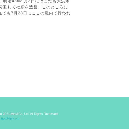
明治43年9月3日にはまたも大洪水
分割して社殿を造営。このところに
でも7月28日にここの境内で行われ
c) 2021 Mita&Co.,Ltd. All Rights Reserved.
http://f-tpl.com