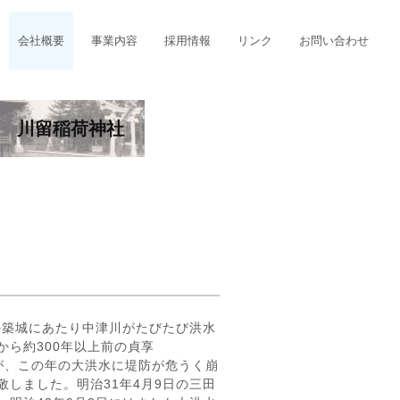
会社概要
事業内容
採用情報
リンク
お問い合わせ
川留稲荷神社
この築城にあたり中津川がたびたび洪水
ら約300年以上前の貞享
が、この年の大洪水に堤防が危うく崩
しました。明治31年4月9日の三田